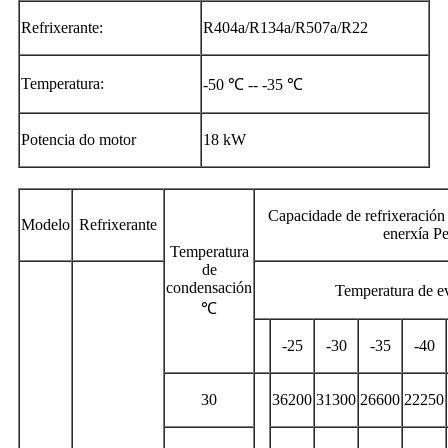
Refrixerante:
R404a/R134a/R507a/R22
Temperatura:
-50 ℃ -- -35 ℃
Potencia do motor
18 kW
Capacidade de refrixeración
Modelo
Refrixerante
enerxía P
Temperatura
de
condensación
Temperatura de 
℃
-25
-30
-35
-40
30
36200
31300
26600
22250