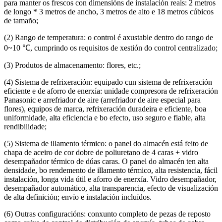
para manter os frescos con dimensións de instalación reais: 2 metros
de longo * 3 metros de ancho, 3 metros de alto e 18 metros cúbicos
de tamaño;
(2) Rango de temperatura: o control é axustable dentro do rango de
0~10 ℃, cumprindo os requisitos de xestión do control centralizado;
(3) Produtos de almacenamento: flores, etc.;
(4) Sistema de refrixeración: equipado cun sistema de refrixeración
eficiente e de aforro de enerxía: unidade compresora de refrixeración
Panasonic e arrefriador de aire (arrefriador de aire especial para
flores), equipos de marca, refrixeración duradeira e eficiente, boa
uniformidade, alta eficiencia e bo efecto, uso seguro e fiable, alta
rendibilidade;
(5) Sistema de illamento térmico: o panel do almacén está feito de
chapa de aceiro de cor dobre de poliuretano de 4 caras + vidro
desempañador térmico de dúas caras. O panel do almacén ten alta
densidade, bo rendemento de illamento térmico, alta resistencia, fácil
instalación, longa vida útil e aforro de enerxía. Vidro desempañador,
desempañador automático, alta transparencia, efecto de visualización
de alta definición; envío e instalación incluídos.
(6) Outras configuracións: conxunto completo de pezas de reposto