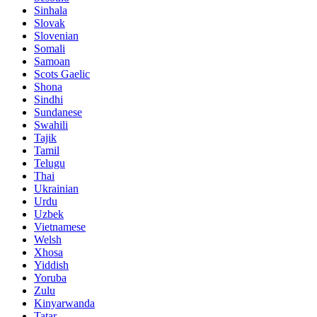
Sinhala
Slovak
Slovenian
Somali
Samoan
Scots Gaelic
Shona
Sindhi
Sundanese
Swahili
Tajik
Tamil
Telugu
Thai
Ukrainian
Urdu
Uzbek
Vietnamese
Welsh
Xhosa
Yiddish
Yoruba
Zulu
Kinyarwanda
Tatar