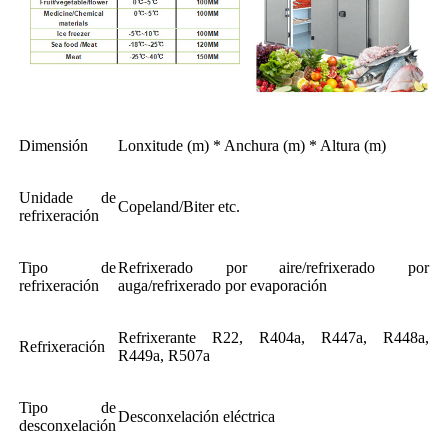
Dimensión
Lonxitude (m) * Anchura (m) * Altura (m)
Unidade de
Copeland/Biter etc.
refrixeración
Tipo de
Refrixerado por aire/refrixerado por
refrixeración
auga/refrixerado por evaporación
Refrixerante R22, R404a, R447a, R448a,
Refrixeración
R449a, R507a
Tipo de
Desconxelación eléctrica
desconxelación